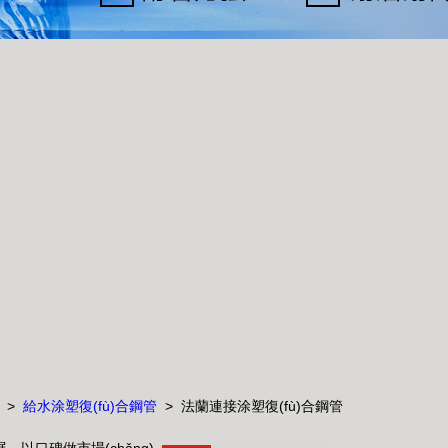
>
給水涂塑復(fù)合鋼管
> 法蘭連接涂塑復(fù)合鋼管