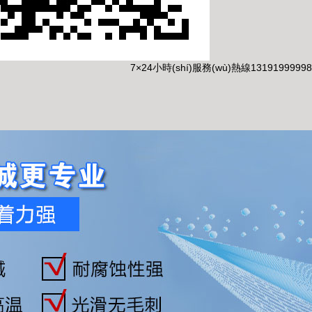
7×24小時(shí)服務(wù)熱線
13191999998