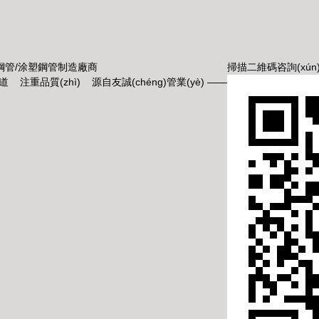
防腐鋼管/涂塑鋼管
制造廠商
掃描二維碼咨詢(xún
管道 注重品質(zhì) 源自友誠(chéng)管業(yè) ——