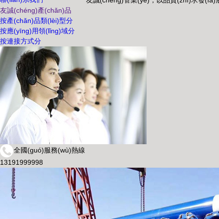
友誠(chéng)管業(yè)，以品質(zhì)求發(fā)
友誠(chéng)產(chǎn)品
按產(chǎn)品類(lèi)型分
按應(yīng)用領(lǐng)域分
按連接方式分
全國(guó)服務(wù)熱線
13191999998