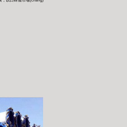
展，以口碑做市場(chǎng)