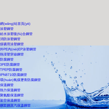
網(wǎng)站首頁(yè)
涂塑鋼管
給水涂塑復(fù)合鋼管
消防涂塑鋼管
煤礦用涂塑鋼管
外PE內(nèi)EP涂塑鋼管
熱浸塑穿線鋼管
防腐鋼管
3PE防腐鋼管
TPEP防腐鋼管
IPN8710防腐鋼管
環(huán)氧煤瀝青防腐鋼管
保溫鋼管
熱力保溫鋼管
聚氨酯保溫鋼管
架空保溫鋼管
鋼套鋼蒸汽保溫鋼管