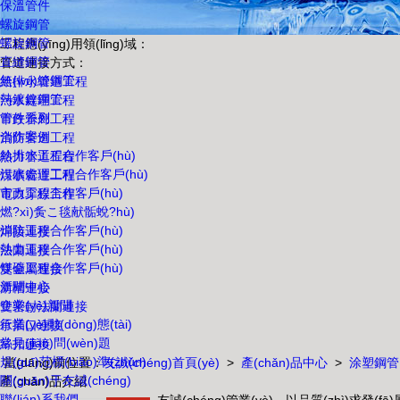
保溫管件
螺旋鋼管
螺旋鋼管
工程應(yīng)用領(lǐng)域：
直縫鋼管
管道連接方式：
無(wú)縫鋼管
給排水管道工程
熱鍍鋅鋼管
污水處理工程
管件系列
市政管廊工程
合作案例
消防管道工程
給排水工程合作客戶(hù)
熱力管道工程
污水處理工程合作客戶(hù)
煤礦管道工程
市政工程合作客戶(hù)
電力穿線工程
燃?xì)夤こ毯献骺蛻?hù)
消防工程合作客戶(hù)
焊接連接
熱力工程合作客戶(hù)
法蘭連接
煤礦工程合作客戶(hù)
雙金屬連接
新聞中心
溝槽連接
企業(yè)新聞
雙密封法蘭連接
行業(yè)動(dòng)態(tài)
承插口連接
常見(jiàn)問(wèn)題
絲扣連接
規(guī)范標(biāo)準(zhǔn)
當(dāng)前位置：
友誠(chéng)首頁(yè)
>
產(chǎn)品中心
>
涂塑鋼管
關(guān)于友誠(chéng)
產(chǎn)品介紹
聯(lián)系我們